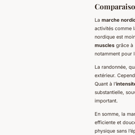
Comparaison
La
marche nordi
activités comme 
nordique est moin
muscles
grâce à l
notamment pour 
La randonnée, qu
extérieur. Cepend
Quant à l’
intensit
substantielle, so
important.
En somme, la mar
efficiente et dou
physique sans l’é