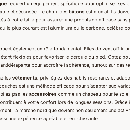
que
requiert un équipement spécifique pour optimiser ses bie
able et sécurisée. Le choix des
bâtons
est crucial. Ils doive
tés à votre taille pour assurer une propulsion efficace san
au le plus courant est l’aluminium ou le carbone, célèbre po
ouent également un rôle fondamental. Elles doivent offrir u
n étant flexibles pour favoriser le déroulé du pied. Optez p
antidérapante pour accroître l’adhérence, surtout sur des ter
ne les
vêtements
, privilégiez des habits respirants et adap
couches est une méthode efficace pour s’adapter aux varia
bliez pas les
accessoires
comme un chapeau pour le soleil
contribuent à votre confort lors de longues sessions. Grâce 
ement, la marche nordique devient non seulement une activi
ssi une expérience agréable et enrichissante.