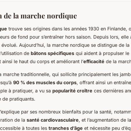
n de la marche nordique
que
trouve ses origines dans les années 1930 en Finlande, où
kieurs de fond pour s’entraîner hors saison. Depuis lors, elle 
évolué. Aujourd’hui, la marche nordique se distingue de l
l’utilisation de
bâtons spécifiques
qui aident à propulser le
 ainsi le haut du corps et améliorant l’
efficacité
de la marc
 marche traditionnelle, qui sollicite principalement les jam
usqu’à
90 % des muscles du corps
, offrant ainsi un entraî
mple à pratiquer, a vu sa
popularité croître
ces dernières ann
e de pratiquants.
s’explique par ses nombreux bienfaits pour la santé, notamm
oration de la
santé cardiovasculaire
, et l’augmentation de l
accessible à toutes les
tranches d’âge
et nécessite peu d’é