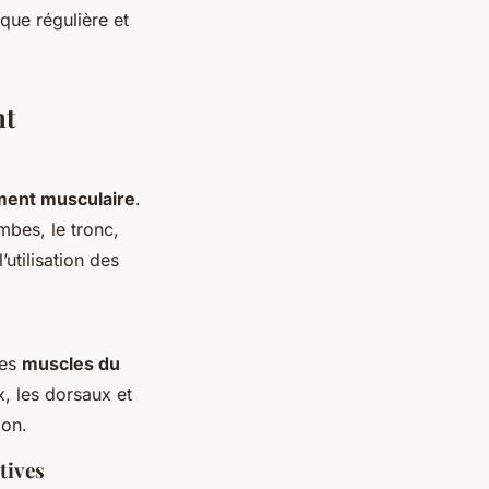
que régulière et
nt
ment musculaire
.
mbes, le tronc,
utilisation des
les
muscles du
, les dorsaux et
ion.
tives