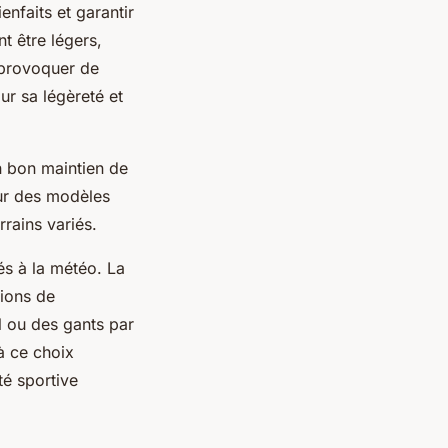
nfaits et garantir
nt être légers,
s provoquer de
ur sa légèreté et
n bon maintien de
our des modèles
rains variés.
tés à la météo. La
tions de
 ou des gants par
à ce choix
té sportive