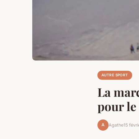
AUTRE SPORT
La marc
pour le
A
Agathe
15 févr