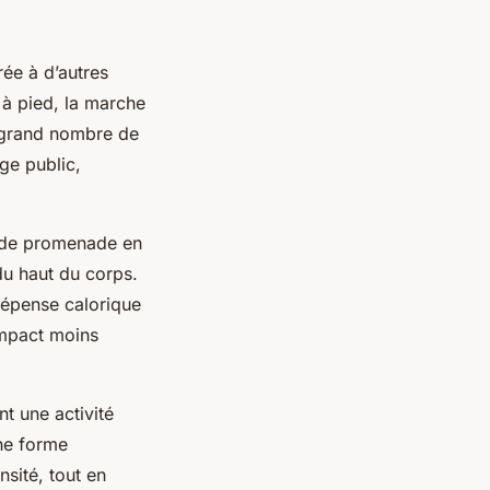
ée à d’autres
 à pied, la marche
un grand nombre de
rge public,
n de promenade en
u haut du corps.
dépense calorique
impact moins
t une activité
une forme
sité, tout en