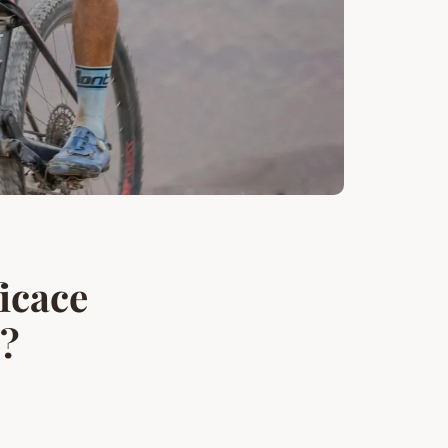
icace
e?