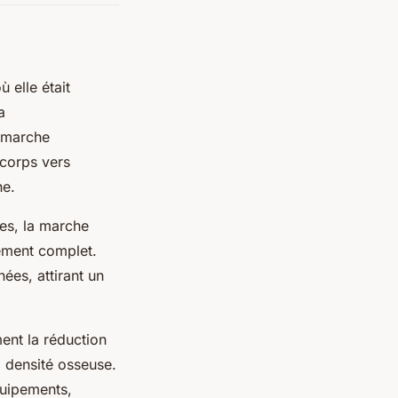
 elle était
a
a marche
 corps vers
he.
bes, la marche
nement complet.
ées, attirant un
ent la réduction
a densité osseuse.
quipements,