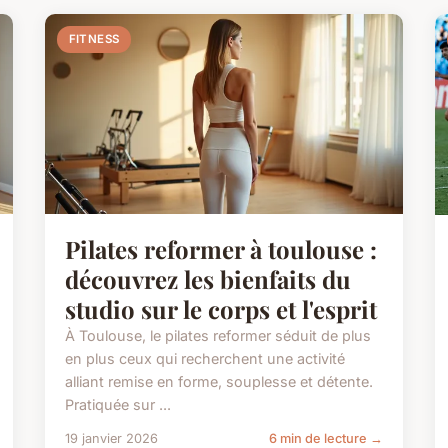
FITNESS
Pilates reformer à toulouse :
découvrez les bienfaits du
studio sur le corps et l'esprit
À Toulouse, le pilates reformer séduit de plus
en plus ceux qui recherchent une activité
alliant remise en forme, souplesse et détente.
Pratiquée sur ...
19 janvier 2026
6 min de lecture →