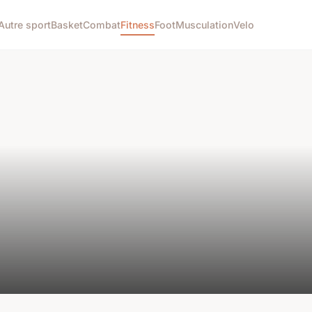
Autre sport
Basket
Combat
Fitness
Foot
Musculation
Velo