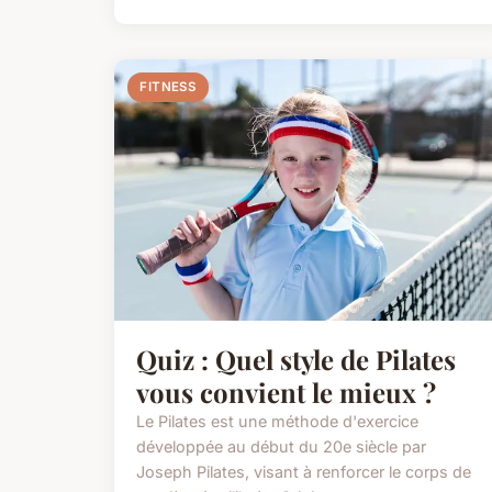
FITNESS
Quiz : Quel style de Pilates
vous convient le mieux ?
Le Pilates est une méthode d'exercice
développée au début du 20e siècle par
Joseph Pilates, visant à renforcer le corps de