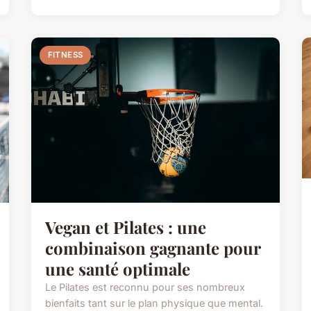
FITNESS
Vegan et Pilates : une
combinaison gagnante pour
une santé optimale
Le Pilates est reconnu pour ses nombreux
bienfaits tant sur le plan physique que mental.