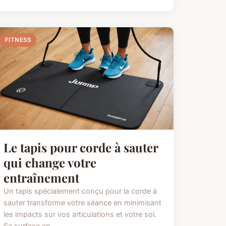
FITNESS
Le tapis pour corde à sauter
qui change votre
entraînement
Un tapis spécialement conçu pour la corde à
sauter transforme votre séance en minimisant
les impacts sur vos articulations et votre sol.
Sa surface an...