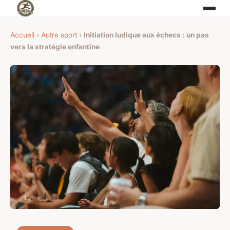
Accueil
›
Autre sport
›
Initiation ludique aux échecs : un pas
vers la stratégie enfantine