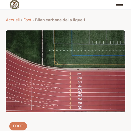
Accueil
›
Foot
›
Bilan carbone de la ligue 1
FOOT